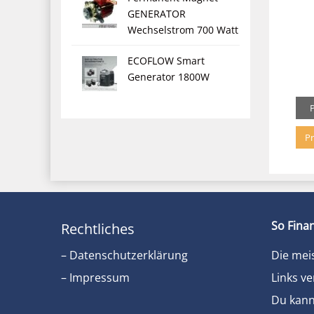
GENERATOR
Wechselstrom 700 Watt
ECOFLOW Smart
Generator 1800W
Pr
So Finan
Rechtliches
– Datenschutzerklärung
Die mei
– Impressum
Links ve
Du kanns