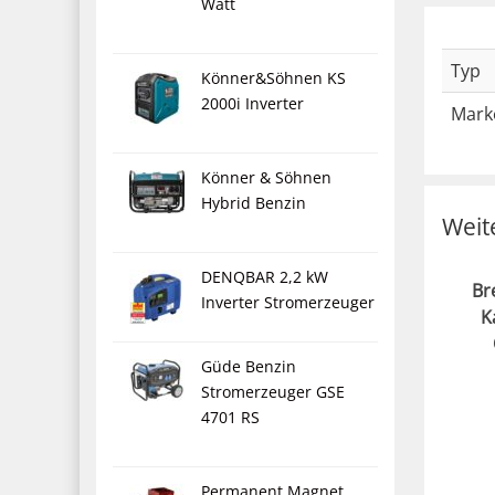
Watt
Typ
Könner&Söhnen KS
2000i Inverter
Mark
Könner & Söhnen
Hybrid Benzin
Weit
DENQBAR 2,2 kW
Br
Inverter Stromerzeuger
K
Güde Benzin
Stromerzeuger GSE
4701 RS
Permanent Magnet