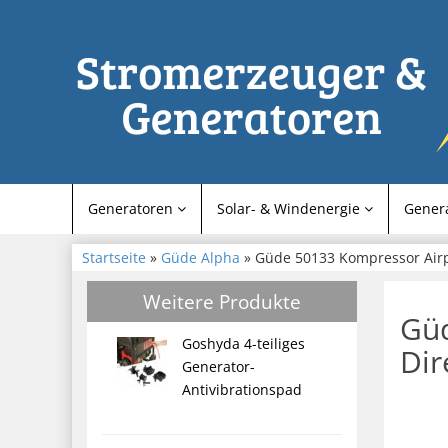
Generatoren
Solar- & Windenergie
Gener
Startseite
»
Güde Alpha
» Güde 50133 Kompressor Airpow
Weitere Produkte
Güd
Goshyda 4-teiliges
Dir
Generator-
Antivibrationspad