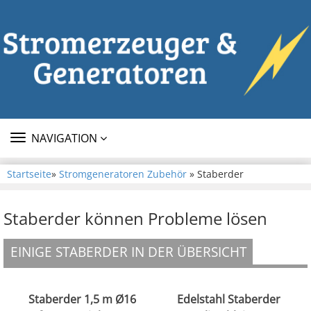
TOGGLE
NAVIGATION
NAVIGATION
Startseite
»
Stromgeneratoren Zubehör
» Staberder
Staberder können Probleme lösen
EINIGE STABERDER IN DER ÜBERSICHT
Staberder 1,5 m Ø16
Edelstahl Staberder