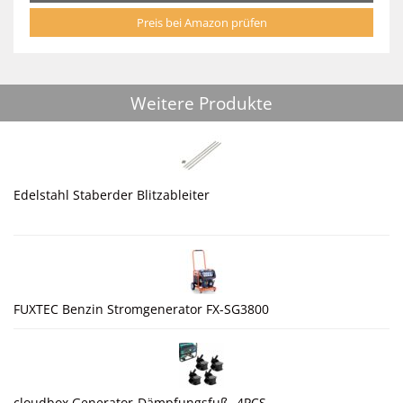
Preis bei Amazon prüfen
Weitere Produkte
Edelstahl Staberder Blitzableiter
FUXTEC Benzin Stromgenerator FX-SG3800
cloudbox Generator-Dämpfungsfuß -4PCS