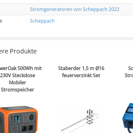
Stromgeneratoren von Scheppach 2022
e
Scheppach
ere Produkte
werOak 500Wh mit
Staberder 1,5 m Ø16
S
230V Steckdose
feuerverzinkt Set
Str
Mobiler
Stromspeicher