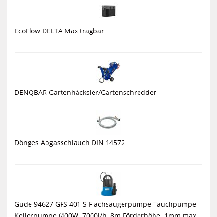
EcoFlow DELTA Max tragbar
DENQBAR Gartenhäcksler/Gartenschredder
Dönges Abgasschlauch DIN 14572
Güde 94627 GFS 401 S Flachsaugerpumpe Tauchpumpe
Kellerpumpe (400W, 7000l/h, 8m Förderhöhe, 1mm max.