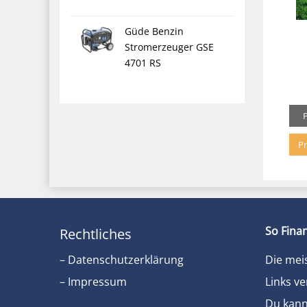
Güde Benzin
Stromerzeuger GSE
4701 RS
Pr
So Finan
Rechtliches
– Datenschutzerklärung
Die mei
– Impressum
Links ve
Du kanns