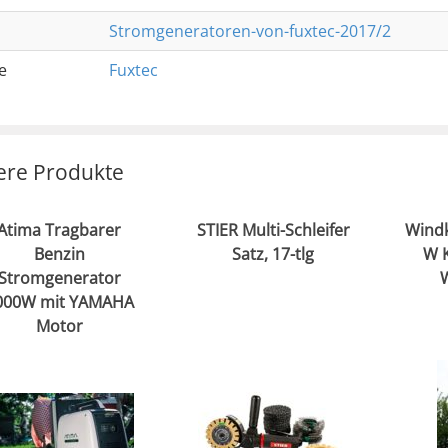
Stromgeneratoren-von-fuxtec-2017/2
e
Fuxtec
ere Produkte
Atima Tragbarer
STIER Multi-Schleifer
Windk
Benzin
Satz, 17-tlg
W K
Stromgenerator
000W mit YAMAHA
Motor