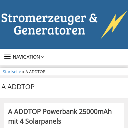
TOGGLE
NAVIGATION
NAVIGATION
Startseite
» A ADDTOP
A ADDTOP
A ADDTOP Powerbank 25000mAh
mit 4 Solarpanels