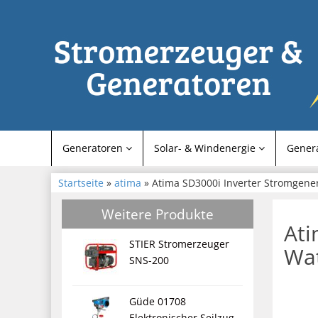
Generatoren
Solar- & Windenergie
Gener
Startseite
»
atima
» Atima SD3000i Inverter Stromgene
Weitere Produkte
Ati
STIER Stromerzeuger
Wa
SNS-200
Güde 01708
Elektronischer Seilzug