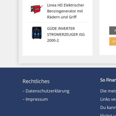
Linea HD Elektrischer
Benzingenerator mit
Rädern und Griff
GÜDE INVERTER
STROMERZEUGER ISG
2000-2
Pr
So Finan
Rechtliches
– Datenschutzerklärung
Die mei
– Impressum
Links ve
Du kanns
klickst 