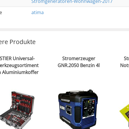
Stromgeneratoren-Wohnwagen-2017
e
atima
ere Produkte
STIER Universal-
Stromerzeuger
St
erkzeugsortiment
GNR.2050 Benzin 4l
Not
m Aluminiumkoffer