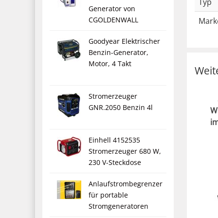
Typ
Generator von
CGOLDENWALL
Mark
Goodyear Elektrischer
Benzin-Generator,
Motor, 4 Takt
Weit
Stromerzeuger
GNR.2050 Benzin 4l
W
i
Einhell 4152535
Stromerzeuger 680 W,
230 V-Steckdose
Anlaufstrombegrenzer
für portable
Stromgeneratoren