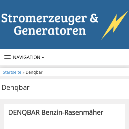
TOGGLE
NAVIGATION
NAVIGATION
Startseite
» Denqbar
Denqbar
DENQBAR Benzin-Rasenmäher