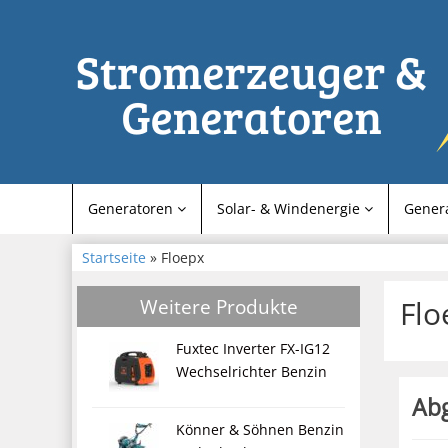
Generatoren
Solar- & Windenergie
Gener
Startseite
» Floepx
Weitere Produkte
Flo
Fuxtec Inverter FX-IG12
Wechselrichter Benzin
Abg
Könner & Söhnen Benzin