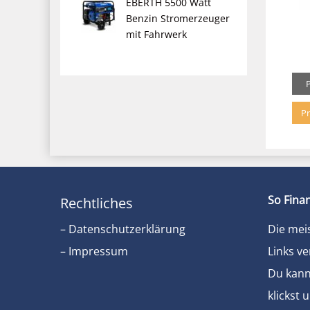
EBERTH 5500 Watt
Benzin Stromerzeuger
mit Fahrwerk
Pr
So Finan
Rechtliches
– Datenschutzerklärung
Die mei
– Impressum
Links ve
Du kanns
klickst 