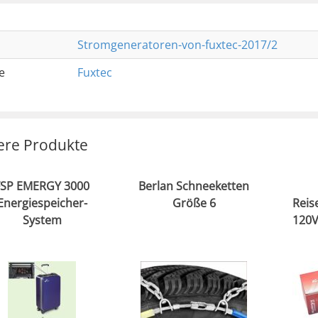
Stromgeneratoren-von-fuxtec-2017/2
e
Fuxtec
ere Produkte
FSP EMERGY 3000
Berlan Schneeketten
Energiespeicher-
Größe 6
Reis
System
120V