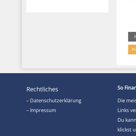
Pr
So Finan
Rechtliches
– Datenschutzerklärung
Die mei
– Impressum
Links ve
Du kanns
klickst 