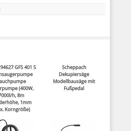
2
94627 GFS 401 S
Scheppach
chsaugerpumpe
Dekupiersäge
auchpumpe
Modellbausäge mit
erpumpe (400W,
Fußpedal
7000l/h, 8m
derhöhe, 1mm
x. Korngröße)