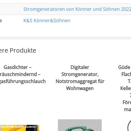
Stromgeneratoren von Könner und Söhnen 202
e
K&S Könner&Söhnen
ere Produkte
Gasdichter –
Digitaler
Güde 
räuschmindernd –
Stromgenerator,
Fla
asführungsschlauch
Notstromaggregat für
T
Wohnwagen
Kell
För
ma