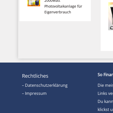
2000Watt
Photovoltaikanlage für
Eigenverbrauch
So Finan
Rechtliches
– Datenschutzerklärung
Die mei
– Impressum
Links ve
Du kanns
klickst 