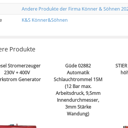
Andere Produkte der Firma Könner & Söhnen 20
e
K&S Könner&Söhnen
ere Produkte
esel Stromerzeuger
Güde 02882
STIER
230V + 400V
Automatik
höh
arkstrom Generator
Schlauchtrommel 15M
(12 Bar max.
Arbeitsdruck, 9,5mm
Innendurchmesser,
3mm Stärke
Wandung)