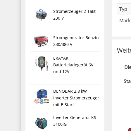
Typ
Stromerzeuger 2-Takt
230 V
Mark
Stromgenerator Benzin
230/380 V
Weit
ERAYAK
Batterieladegerät 6V
Di
und 12V
St
DENQBAR 2,8 kW
Inverter Stromerzeuger
mit E-Start
Inverter-Generator KS
3100iG