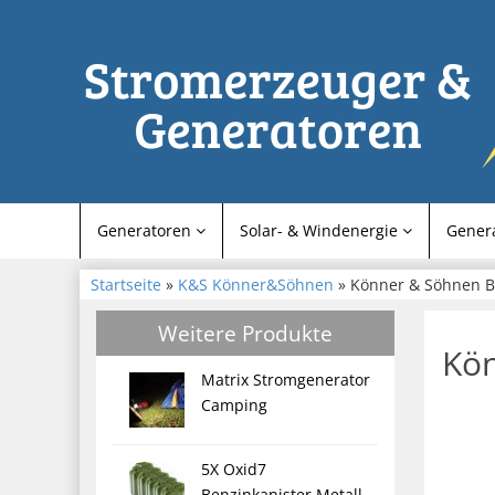
Generatoren
Solar- & Windenergie
Gener
Startseite
»
K&S Könner&Söhnen
» Könner & Söhnen Be
Weitere Produkte
Kön
Matrix Stromgenerator
Camping
5X Oxid7
Benzinkanister Metall