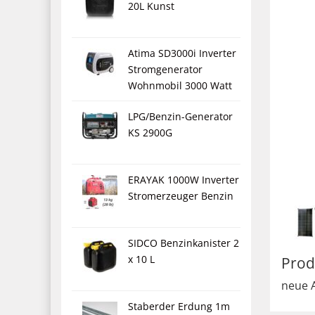
20L Kunst
Atima SD3000i Inverter
Stromgenerator
Wohnmobil 3000 Watt
LPG/Benzin-Generator
KS 2900G
ERAYAK 1000W Inverter
Stromerzeuger Benzin
SIDCO Benzinkanister 2
x 10 L
Prod
neue A
Staberder Erdung 1m