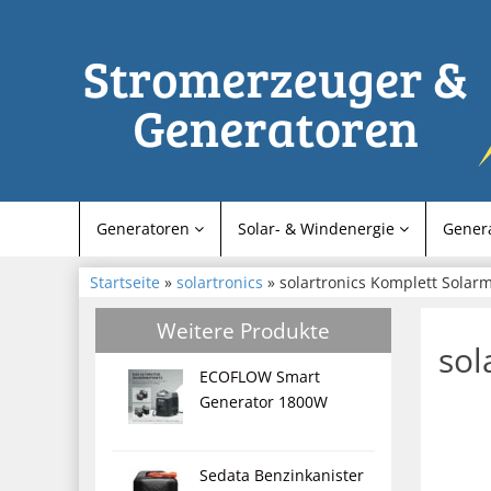
Generatoren
Solar- & Windenergie
Gener
Startseite
»
solartronics
» solartronics Komplett Solar
Weitere Produkte
sol
ECOFLOW Smart
Generator 1800W
Sedata Benzinkanister