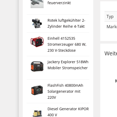
feuerverzinkt
Typ
Rotek luftgekühlter 2-
Mark
Zylinder Reihe 4-Takt
Einhell 4152535
Stromerzeuger 680 W,
230 V-Steckdose
Weit
Jackery Explorer 518Wh
Mobiler Stromspeicher
FlashFish 40800mAh
Solargenerator mit
220V
Diesel Generator KIPOR
400 V