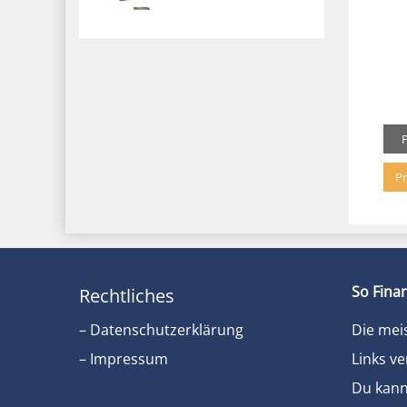
Pr
So Finan
Rechtliches
– Datenschutzerklärung
Die mei
– Impressum
Links ve
Du kanns