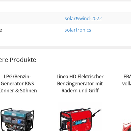
solar&wind-2022
e
solartronics
ere Produkte
LPG/Benzin-
Linea HD Elektrischer
ERA
Generator K&S
Benzingenerator mit
vol
Könner & Söhnen
Rädern und Griff