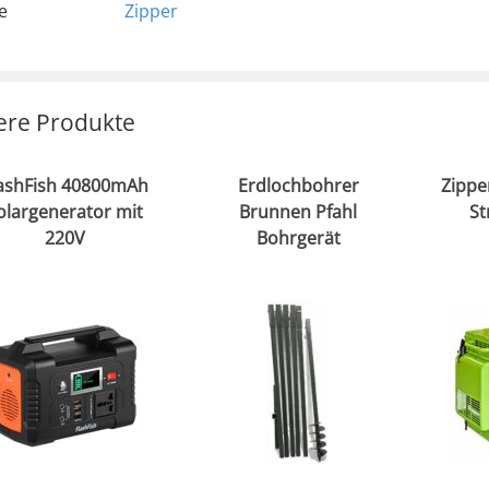
e
Zipper
ere Produkte
ashFish 40800mAh
Erdlochbohrer
Zippe
olargenerator mit
Brunnen Pfahl
St
220V
Bohrgerät