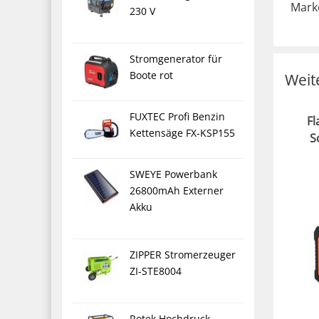
Mark
230 V
Stromgenerator für
Boote rot
Weit
FUXTEC Profi Benzin
Fl
Kettensäge FX-KSP155
S
SWEYE Powerbank
26800mAh Externer
Akku
ZIPPER Stromerzeuger
ZI-STE8004
Rotek Hochdruck